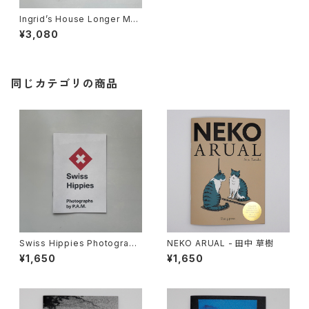
Ingrid’s House Longer Mo
on Farther - Valerie Phillip
¥3,080
s
同じカテゴリの商品
Swiss Hippies Photograph
NEKO ARUAL - 田中 草樹
s by P.A.M.
¥1,650
¥1,650