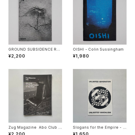
GROUND SUBSIDENCE RO
OISHI - Colin Sussingham
SE - YUKHINX
¥2,200
¥1,980
Zug Magazine Abo Club
Slogans for the Empire - T
#15 aka Randy Tischler
homas Marecki (Berlin, Ger
¥2,200
¥1,650