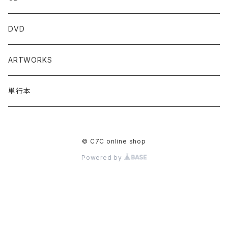
DVD
ARTWORKS
単行本
© C7C online shop
Powered by