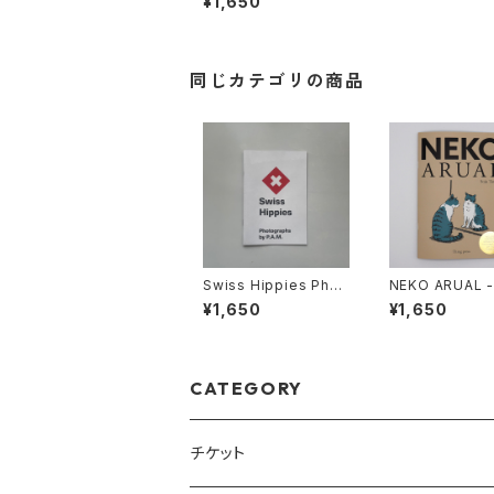
¥1,650
同じカテゴリの商品
Swiss Hippies Phot
NEKO ARUAL 
ographs by P.A.M.
草樹
¥1,650
¥1,650
CATEGORY
チケット