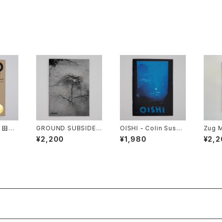
- 田中
GROUND SUBSIDEN
OISHI - Colin Sussi
Zug 
CE ROSE - YUKHINX
ngham
Club #15 aka Ra
¥2,200
¥1,980
¥2,2
ndy T
s Sut