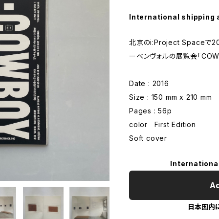
International shipping 
北京のi:Project Spac
ーベンヴォルの展覧会「COW
Date : 2016
Size : 150 mm x 210 mm
Pages : 56p
color First Edition
Soft cover
Internationa
Ad
日本国内