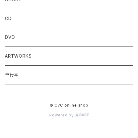
CD
DVD
ARTWORKS
単行本
© C7C online shop
Powered by