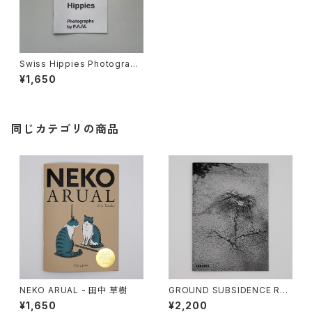
Swiss Hippies Photograph
s by P.A.M.
¥1,650
同じカテゴリの商品
NEKO ARUAL - 田中 草樹
GROUND SUBSIDENCE RO
SE - YUKHINX
¥1,650
¥2,200