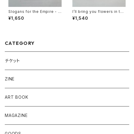
Slogans for the Empire - T
I’ll bring you flowers in the
homas Marecki (Berlin, Ger
pouring rain - Sam Hiscox
¥1,650
¥1,540
many)
CATEGORY
チケット
ZINE
ART BOOK
MAGAZINE
GOODS