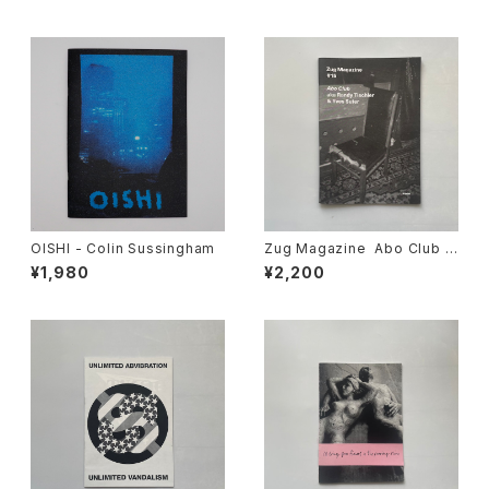
OISHI - Colin Sussingham
Zug Magazine Abo Club
#15 aka Randy Tischler
¥1,980
¥2,200
& Yves Suter