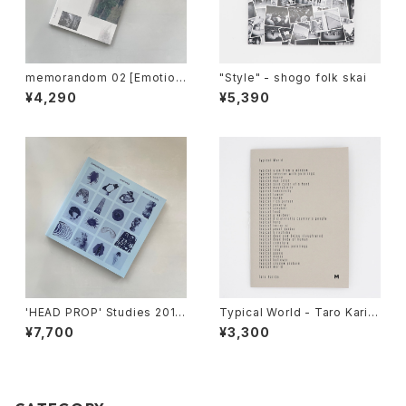
memorandom 02 [Emotion
"Style" - shogo folk skai
al Particles] :Sayaka Maruy
¥4,290
¥5,390
ama
'HEAD PROP' Studies 2013
Typical World - Taro Karib
-2016 The Third Print of th
e
¥7,700
¥3,300
e Skyblue COVER