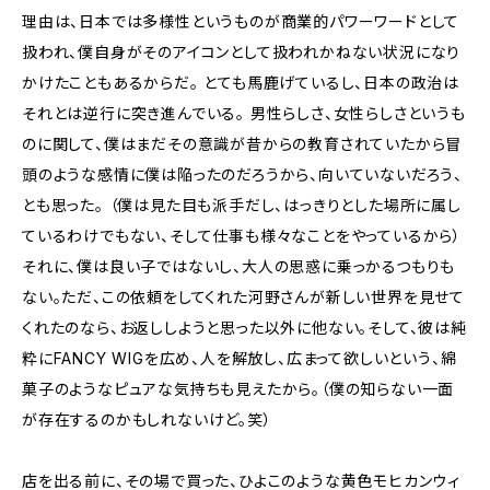
理由は、日本では多様性というものが商業的パワーワードとして
扱われ、僕自身がそのアイコンとして扱われかねない状況になり
かけたこともあるからだ。 とても馬鹿げているし、日本の政治は
それとは逆行に突き進んでいる。 男性らしさ、女性らしさというも
のに関して、僕はまだその意識が昔からの教育されていたから冒
頭のような感情に僕は陥ったのだろうから、向いていないだろう、
とも思った。 （僕は見た目も派手だし、はっきりとした場所に属し
ているわけでもない、そして仕事も様々なことをやっているから）
それに、僕は良い子ではないし、大人の思惑に乗っかるつもりも
ない。ただ、この依頼をしてくれた河野さんが新しい世界を見せて
くれたのなら、お返ししようと思った以外に他ない。そして、彼は純
粋にFANCY WIGを広め、人を解放し、広まって欲しいという、綿
菓子のようなピュアな気持ちも見えたから。（僕の知らない一面
が存在するのかもしれないけど。笑）
店を出る前に、その場で買った、ひよこのような黄色モヒカンウィ