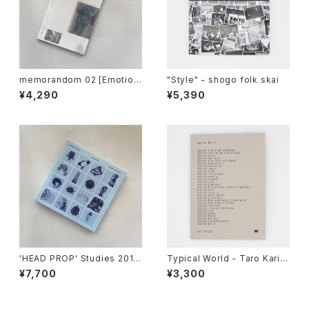
memorandom 02 [Emotion
"Style" - shogo folk skai
al Particles] :Sayaka Maruy
¥4,290
¥5,390
ama
'HEAD PROP' Studies 2013
Typical World - Taro Karib
-2016 The Third Print of th
e
¥7,700
¥3,300
e Skyblue COVER