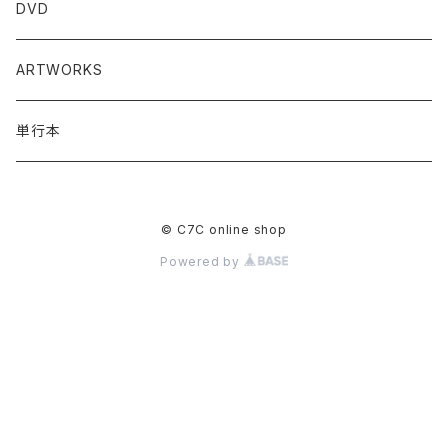
DVD
ARTWORKS
単行本
© C7C online shop
Powered by