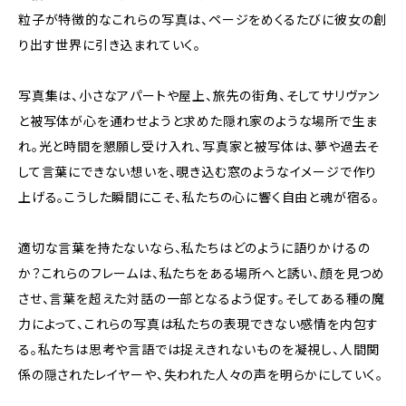
粒子が特徴的なこれらの写真は、ページをめくるたびに彼女の創
り出す世界に引き込まれていく。
写真集は、小さなアパートや屋上、旅先の街角、そしてサリヴァン
と被写体が心を通わせようと求めた隠れ家のような場所で生ま
れ。光と時間を懇願し受け入れ、写真家と被写体は、夢や過去そ
して言葉にできない想いを、覗き込む窓のようなイメージで作り
上げる。こうした瞬間にこそ、私たちの心に響く自由と魂が宿る。
適切な言葉を持たないなら、私たちはどのように語りかけるの
か？これらのフレームは、私たちをある場所へと誘い、顔を見つめ
させ、言葉を超えた対話の一部となるよう促す。そしてある種の魔
力によって、これらの写真は私たちの表現できない感情を内包す
る。私たちは思考や言語では捉えきれないものを凝視し、人間関
係の隠されたレイヤーや、失われた人々の声を明らかにしていく。