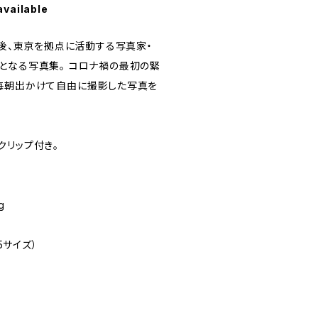
available
の後、東京を拠点に活動する写真家・
5冊目となる写真集。 コロナ禍の最初の緊
毎朝出かけて自由に撮影した写真を
クリップ付き。
g
（A5サイズ）