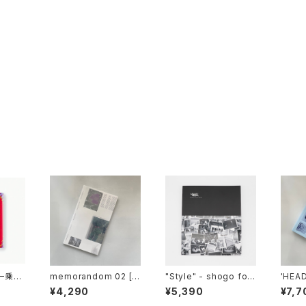
 一乗ひ
memorandom 02 [E
"Style" - shogo folk
'HEAD
motional Particles] :
skai
s 2013-
¥4,290
¥5,390
¥7,7
Sayaka Maruyama
ird P