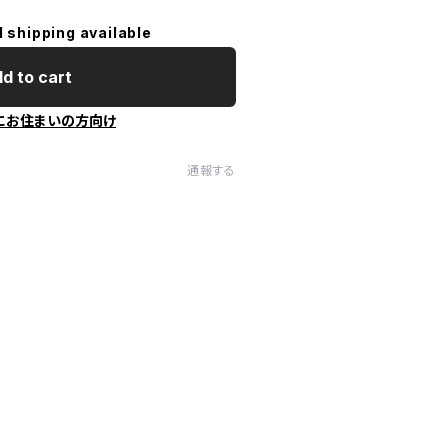
l shipping available
d to cart
にお住まいの方向け
通報する