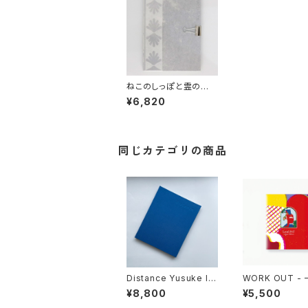
ねこのしっぽと霊の首 -
Taka Mayumi
¥6,820
同じカテゴリの商品
Distance Yusuke Id
WORK OUT -
e
かる
¥8,800
¥5,500