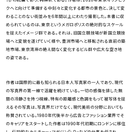
クへと向けて準備する中刻々と変化する都市の景色と、決して変
わることのない街並みを6年間以上にわたり撮影した。本書に収
められているのは、東京というメガロポリスの絶対的なスケール
を捉えたイメージ群である。それは、旧国立競技場が新国立競技
場へと変貌を遂げていく様や、豊洲市場へと移転される直前の築
地市場、東京湾岸の絶え間なく変化するビル群や広大な空き地
の姿である。
作者は国際的に最も知られる日本人写真家の一人であり、現代
の写真界の第一線で活躍を続けている。一切の感傷を排した無
類の冷静さを持つ視線、特有の距離感と色調をもって被写体を捉
えるその写真は、写真界だけでなく、現代美術の分野においても
称賛されている。1980年代後半から広告とファッション業界でそ
のキャリアをスタートした作者は1990年代初期にロンドンに移住
し、伝説的なカルチャー・マガジン『i-D』などの仕事を任され、