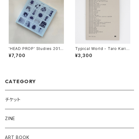
'HEAD PROP' Studies 2013
Typical World - Taro Karib
-2016 The Third Print of th
e
¥7,700
¥3,300
e Skyblue COVER
CATEGORY
チケット
ZINE
ART BOOK