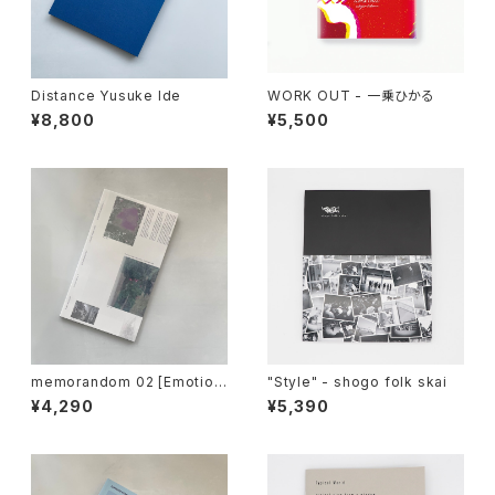
Distance Yusuke Ide
WORK OUT - 一乗ひかる
¥8,800
¥5,500
memorandom 02 [Emotion
"Style" - shogo folk skai
al Particles] :Sayaka Maruy
¥4,290
¥5,390
ama