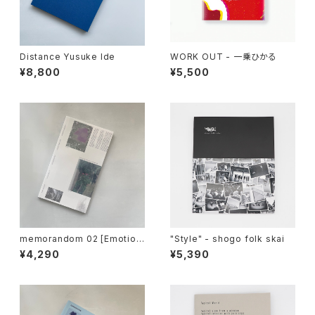
Distance Yusuke Ide
WORK OUT - 一乗ひかる
¥8,800
¥5,500
memorandom 02 [Emotion
"Style" - shogo folk skai
al Particles] :Sayaka Maruy
¥4,290
¥5,390
ama