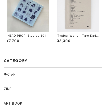
'HEAD PROP' Studies 2013
Typical World - Taro Karib
-2016 The Third Print of th
e
¥7,700
¥3,300
e Skyblue COVER
CATEGORY
チケット
ZINE
ART BOOK